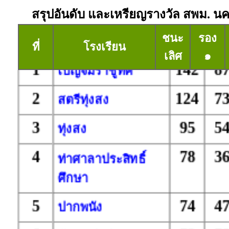
สรุปอันดับ และเหรียญรางวัล สพม. น
ชนะ
รอง
ที่
โรงเรียน
เลิศ
๑
1
142
8
เบญจมราชูทิศ
2
124
7
สตรีทุ่งสง
3
95
5
ทุ่งสง
4
78
3
ท่าศาลาประสิทธิ์
ศึกษา
5
74
4
ปากพนัง