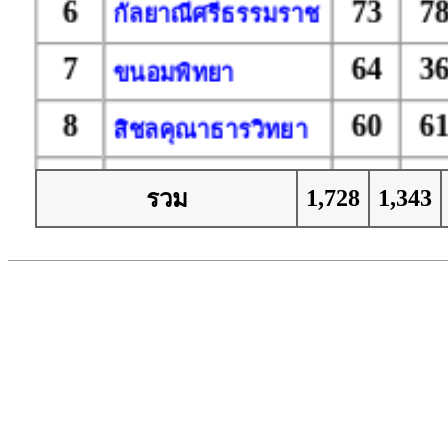
6
73
7
กัลยาณีศรีธรรมราช
7
64
3
ขนอมพิทยา
8
60
6
สิชลคุณาธารวิทยา
9
59
5
ชะอวด
1,728
1,343
รวม
10
55
6
พรหมคีรีพิทยาคม
11
55
5
ชะอวดวิทยาคาร
12
50
3
ร่อนพิบูลย์เกียรติ
วสุนธราภิวัฒก์
13
44
4
สิชลประชาสรรค์