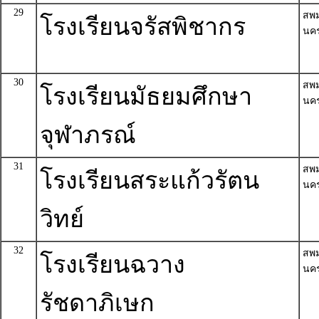
29
สพ
โรงเรียนจรัสพิชากร
นค
30
สพ
โรงเรียนมัธยมศึกษา
นค
จุฬาภรณ์
31
สพ
โรงเรียนสระแก้วรัตน
นค
วิทย์
32
สพ
โรงเรียนฉวาง
นค
รัชดาภิเษก