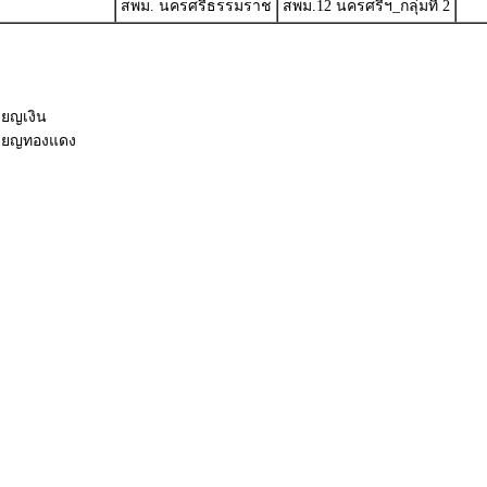
สพม. นครศรีธรรมราช
สพม.12 นครศรีฯ_กลุ่มที่ 2
ียญเงิน
หรียญทองแดง