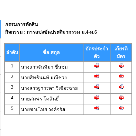
กรรมการตัดสิน
กิจกรรม : การแข่งขันประติมากรรม ม.4-ม.6
บัตรประจำ
เกียรติ
ลำดับ
ชื่อ-สกุล
ตัว
บัตร
1
นางสาวจันทิมา ชื่นชม
2
นายสิทธินนท์ มณีช่วง
3
นางสาวฐาวรดา วิเชียรฉาย
4
นายสมพร โคสินธิ์
5
นายชายไทย วงค์จรัส