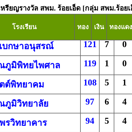
เหรียญรางวัล สพม. ร้อยเอ็ด [กลุ่ม สพม.ร้อยเอ
โรงเรียน
ทอง
เงิน
ทองแด
121
7
0
ุเบกษาอนุสรณ์
119
1
0
ณภูมิพิทยไพศาล
108
5
1
ัตต์พิทยาคม
97
6
4
ณภูมิวิทยาลัย
94
5
4
พรวิทยาคาร