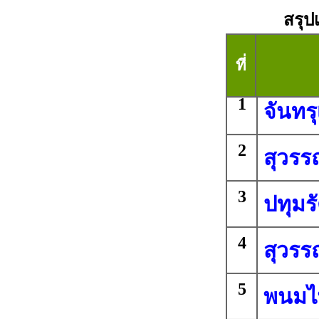
สรุป
ที่
1
จันทร
2
สุวรร
3
ปทุมร
4
สุวรร
5
พนมไ