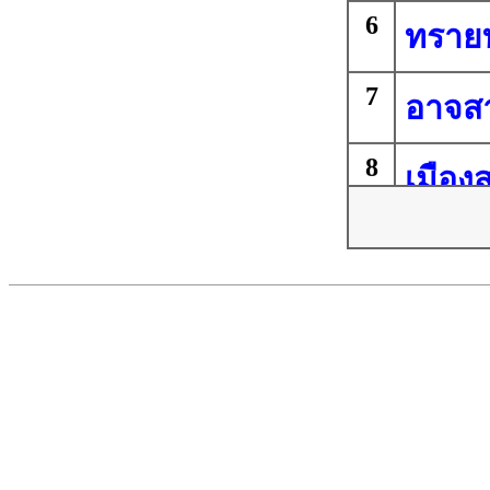
6
ทราย
7
อาจส
8
เมือง
9
สามข
10
ดูกอึ
11
โพนเม
12
หนองผ