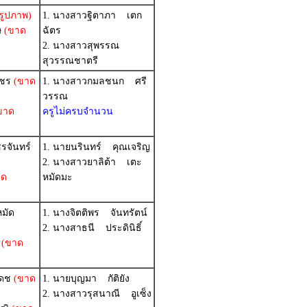
รูปภาพ)
1. นางสาวฐิตาภา เตก
ษ
(ขาด
ฉัตร
2. นางสาวสุพรรณ
สุวรรณชาตรี
พชร
(ขาด
1. นางสาวกมลชนก ศรี
วรรณ
ขาด
ครูไม่ครบจำนวน
รจันทร์
1. นายนรินทร์ คุณเจริญ
2. นางสาวยาลิต้า เตะ
าด
หมัดมะ
มัด
1. นางจิตติพร จันทรัตน์
2. นางสาธนี ประดินิธิ์
(ขาด
เดช
(ขาด
1. นายบุญมา กัติยัง
2. นางสาวรุสนาณี อูเซ็ง