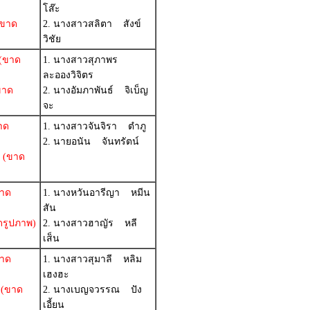
โส๊ะ
ขาด
2. นางสาวสลิตา สังข์
วิชัย
(ขาด
1. นางสาวสุภาพร
ละอองวิจิตร
ขาด
2. นางอัมภาพันธ์ จิเบ็ญ
จะ
าด
1. นางสาวจันจิรา ตำภู
2. นายอนัน จันทรัตน์
(ขาด
าด
1. นางหวันอารีญา หมีน
สัน
รูปภาพ)
2. นางสาวฮาญัร หลี
เส็น
าด
1. นางสาวสุมาลี หลิม
เฮงฮะ
(ขาด
2. นางเบญจวรรณ ปัง
เอี้ยน