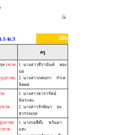
)
286
.1-ม.3
ครู
กุล
(ขาด
1. นางสาวธีรานันท์ ทอง
บ่อ
รูปภาพ)
2. นางสาวภคปภา กำเห
นิดผล
าด
1. นางสาวธารารัตน์
นิลระตะ
(ขาด
2. นางสาวรักษิณา ยง
สุวรรณกุล
รูปภาพ)
1. นางรอชีด๊ะ หวันมา
(ขาด
แสะ