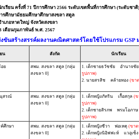
เรียน ครั้งที่ 71 ปีการศึกษา 2566 ระดับเขตพื้นที่การศึกษา (ระดับชาติ
่การศึกษามัธยมศึกษาศึกษาสงขลา สตูล
ี่อำเภอหาดใหญ่ จังหวัดสงขลา
 23 เดือนกุมภาพันธ์ พ.ศ. 2567
่งขันสร้างสรรค์ผลงานคณิตศาสตร์โดยใช้โปรแกรม GSP ม
ียน
สังกัด
นักเรียน
้อย
สพม. สงขลา สตูล [กลุ่ม
1. เด็กชายธวัชชัย อำนาจชัย
สงขลา 0]
รูปภาพ)
2. นายสรสิช คล้ายทอง
(ขาด
นุสรณ์
สพม. สงขลา สตูล [กลุ่ม
1. เด็กหญิงภัทริน เกื้อสกุล
(ข
สงขลา 0]
รูปภาพ)
2. เด็กชายสิรภพ พรมโอภาษ
รูปภาพ)
ค์ศึกษา
สพม. สงขลา สตูล [กลุ่ม
1. เด็กหญิงซีวา พ่อเหตุ
(ขาด
สงขลา 0]
2. เด็กหญิงนิอิฟฟะห์ แวอุเซ็ง