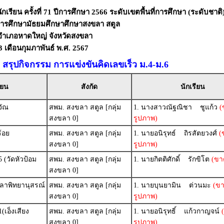
เรียน ครั้งที่ 71 ปีการศึกษา 2566 ระดับเขตพื้นที่การศึกษา (ระดับชาติ
่การศึกษามัธยมศึกษาศึกษาสงขลา สตูล
ี่อำเภอหาดใหญ่ จังหวัดสงขลา
 23 เดือนกุมภาพันธ์ พ.ศ. 2567
สรุปกิจกรรม การแข่งขันคิดเลขเร็ว ม.4-ม.6
ียน
สังกัด
นักเรียน
จัณ
สพม. สงขลา สตูล [กลุ่ม
1. นางสาวณัฐณิชา ชูแก้ว
(
สงขลา 0]
รูปภาพ)
้อย
สพม. สงขลา สตูล [กลุ่ม
1. นายอนิรุทธ์ ถิรสัตยวงศ์
(
สงขลา 0]
รูปภาพ)
 (วัดหัวป้อม
สพม. สงขลา สตูล [กลุ่ม
1. นายกิตติศักดิ์ รักขิโต
(ขา
สงขลา 0]
ลาพิทยานุสรณ์
สพม. สงขลา สตูล [กลุ่ม
1. นายบุนยามิน ต่วนมะ
(ข
สงขลา 0]
รูปภาพ)
เอ็งเสียง
สพม. สงขลา สตูล [กลุ่ม
1. นายอนิรุทธิ์ แก้วกาญจน์
(
สงขลา 0]
รูปภาพ)