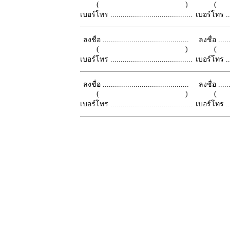
( )
เบอร์โทร ........................................
เบอร์โทร ......
ลงชื่อ ..........................................
ลงชื่อ .......
( )
เบอร์โทร ........................................
เบอร์โทร ......
ลงชื่อ ..........................................
ลงชื่อ .......
( )
เบอร์โทร ........................................
เบอร์โทร ......