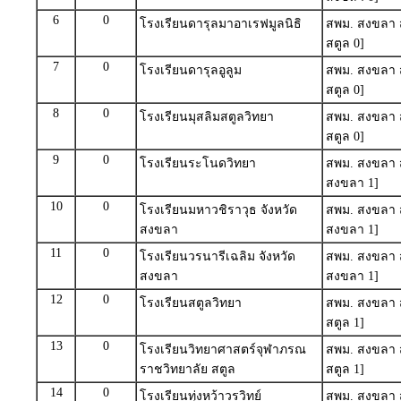
6
0
โรงเรียนดารุลมาอาเรฟมูลนิธิ
สพม. สงขลา ส
สตูล 0]
7
0
โรงเรียนดารุลอูลูม
สพม. สงขลา ส
สตูล 0]
8
0
โรงเรียนมุสลิมสตูลวิทยา
สพม. สงขลา ส
สตูล 0]
9
0
โรงเรียนระโนดวิทยา
สพม. สงขลา ส
สงขลา 1]
10
0
โรงเรียนมหาวชิราวุธ จังหวัด
สพม. สงขลา ส
สงขลา
สงขลา 1]
11
0
โรงเรียนวรนารีเฉลิม จังหวัด
สพม. สงขลา ส
สงขลา
สงขลา 1]
12
0
โรงเรียนสตูลวิทยา
สพม. สงขลา ส
สตูล 1]
13
0
โรงเรียนวิทยาศาสตร์จุฬาภรณ
สพม. สงขลา ส
ราชวิทยาลัย สตูล
สตูล 1]
14
0
โรงเรียนทุ่งหว้าวรวิทย์
สพม. สงขลา ส