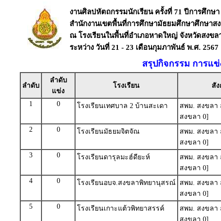
งานศิลปหัตถกรรมนักเรียน ครั้งที่ 71 ปีการศึกษา
สำนักงานเขตพื้นที่การศึกษามัธยมศึกษาศึกษาส
ณ โรงเรียนในพื้นที่อำเภอหาดใหญ่ จังหวัดสงขล
ระหว่าง วันที่ 21 - 23 เดือนกุมภาพันธ์ พ.ศ. 2567
สรุปกิจกรรม การแข่ง
ลำดับ
ลำดับ
โรงเรียน
สัง
แข่ง
1
0
โรงเรียนเทศบาล 2 บ้านสะเดา
สพม. สงขลา ส
สงขลา 0]
2
0
โรงเรียนมัธยมจิตจัณ
สพม. สงขลา ส
สงขลา 0]
3
0
โรงเรียนดารุลมะฮ์ดียะห์
สพม. สงขลา ส
สงขลา 0]
4
0
โรงเรียนอบจ.สงขลาพิทยานุสรณ์
สพม. สงขลา ส
สงขลา 0]
5
0
โรงเรียนเกาะแต้วพิทยาสรรค์
สพม. สงขลา ส
สงขลา 0]