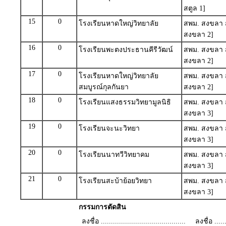
สตูล 1]
15
0
โรงเรียนหาดใหญ่วิทยาลัย
สพม. สงขลา ส
สงขลา 2]
16
0
โรงเรียนพะตงประธานคีรีวัฒน์
สพม. สงขลา ส
สงขลา 2]
17
0
โรงเรียนหาดใหญ่วิทยาลัย
สพม. สงขลา ส
สมบูรณ์กุลกันยา
สงขลา 2]
18
0
โรงเรียนแสงธรรมวิทยามูลนิธิ
สพม. สงขลา ส
สงขลา 3]
19
0
โรงเรียนจะนะวิทยา
สพม. สงขลา ส
สงขลา 3]
20
0
โรงเรียนนาทวีวิทยาคม
สพม. สงขลา ส
สงขลา 3]
21
0
โรงเรียนสะบ้าย้อยวิทยา
สพม. สงขลา ส
สงขลา 3]
กรรมการตัดสิน
ลงชื่อ ..........................................
ลงชื่อ .......