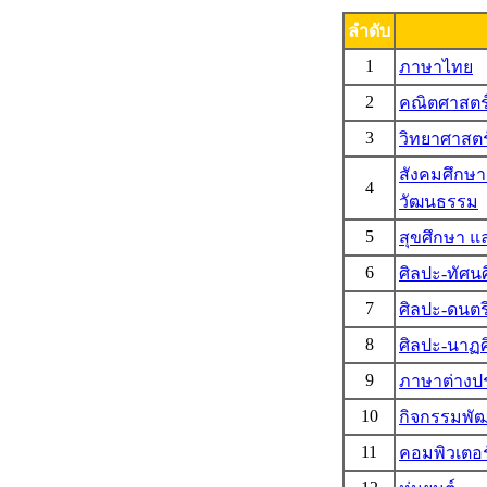
ลำดับ
1
ภาษาไทย
2
คณิตศาสตร
3
วิทยาศาสต
สังคมศึกษ
4
วัฒนธรรม
5
สุขศึกษา 
6
ศิลปะ-ทัศนศ
7
ศิลปะ-ดนตร
8
ศิลปะ-นาฏศ
9
ภาษาต่างป
10
กิจกรรมพัฒน
11
คอมพิวเตอร