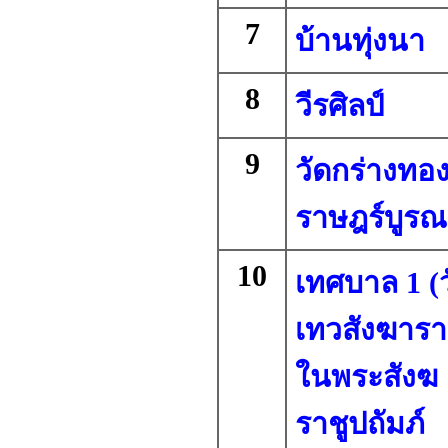
7
บ้านทุ่งนา
8
วีรศิลป์
9
วัดกร่างทอ
ราษฎร์บูรณ
10
เทศบาล 1 (ว
เทวสังฆารา
ในพระสังฆ
ราชูปถัมภ์