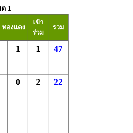
ขต 1
เข้า
ทองแดง
รวม
ร่วม
1
1
47
0
2
22