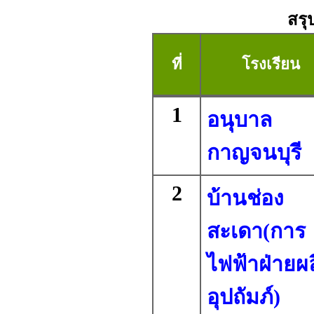
สรุ
ที่
โรงเรียน
1
อนุบาล
กาญจนบุรี
2
บ้านช่อง
สะเดา(การ
ไฟฟ้าฝ่ายผ
อุปถัมภ์)