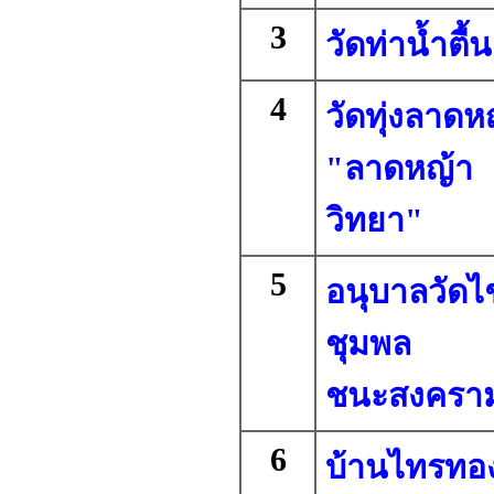
3
วัดท่าน้ำตื้น
4
วัดทุ่งลาดห
"ลาดหญ้า
วิทยา"
5
อนุบาลวัดไ
ชุมพล
ชนะสงครา
6
บ้านไทรทอ