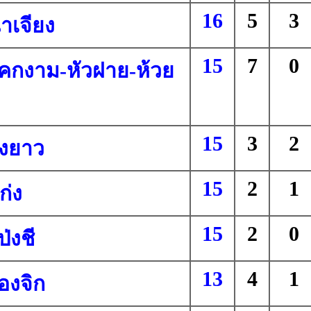
16
5
3
าเจียง
15
7
0
คกงาม-หัวฝาย-ห้วย
15
3
2
ังยาว
15
2
1
ก่ง
15
2
0
่งชี
13
4
1
่องจิก