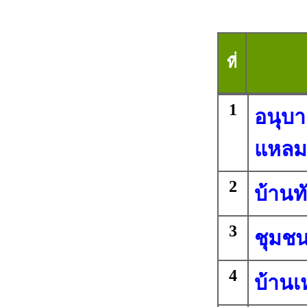
ที่
1
อนุบา
แหลม
2
บ้านท
3
ชุมชน
4
บ้านเ