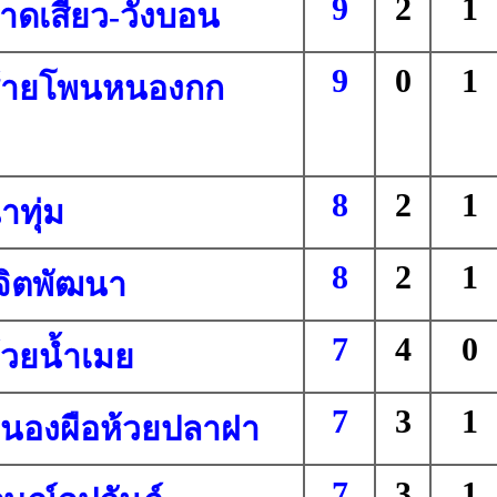
9
2
1
าดเสี้ยว-วังบอน
9
0
1
ซ้ายโพนหนองกก
8
2
1
าทุ่ม
8
2
1
จิตพัฒนา
7
4
0
้วยน้ำเมย
7
3
1
หนองผือห้วยปลาฝา
7
3
1