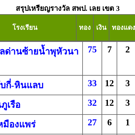
สรุปเหรียญรางวัล สพป. เลย เขต 3
โรงเรียน
ทอง
เงิน
ทองแด
75
7
2
ลด่านซ้ายน้ำพุหัวนา
33
12
3
ับกี่-หินแลบ
32
12
3
ภูเรือ
27
6
1
หมืองแพร่