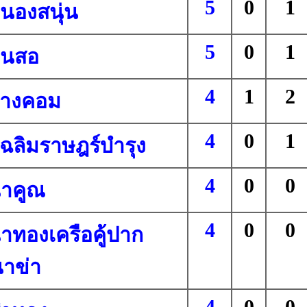
5
0
1
นองสนุ่น
5
0
1
ินสอ
4
1
2
ปางคอม
4
0
1
ฉลิมราษฎร์บำรุง
4
0
0
นาคูณ
4
0
0
าทองเครือคู้ปาก
าข่า
4
0
0