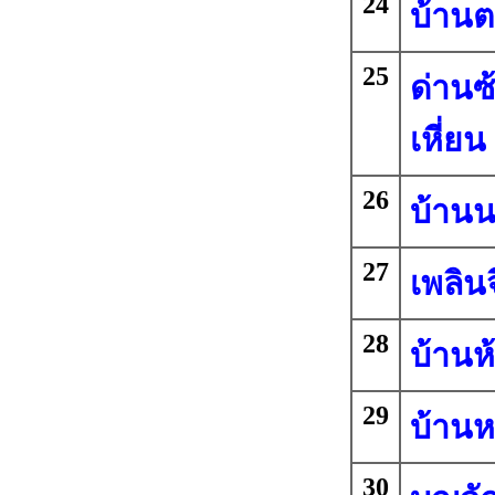
24
บ้านต
25
ด่าน
เหี่ยน
26
บ้านน
27
เพลิน
28
บ้านห
29
บ้าน
30