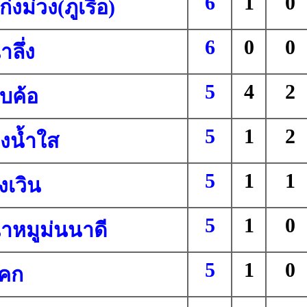
6
1
0
่งม่วง(ภูเรือ)
6
0
0
ลึ่ง
5
4
2
ูบค้อ
5
1
2
่งน้ำใส
5
1
1
งเวิน
5
1
0
าหมูม่นนาดี
5
1
0
โคก