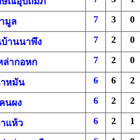
กษณ์อุปถัมภ์
7
3
0
้ำมูล
7
2
0
บ้านนาพึง
7
2
0
หล่ากอหก
6
6
2
้ำหมัน
6
2
2
โคนผง
6
2
1
าแห้ว