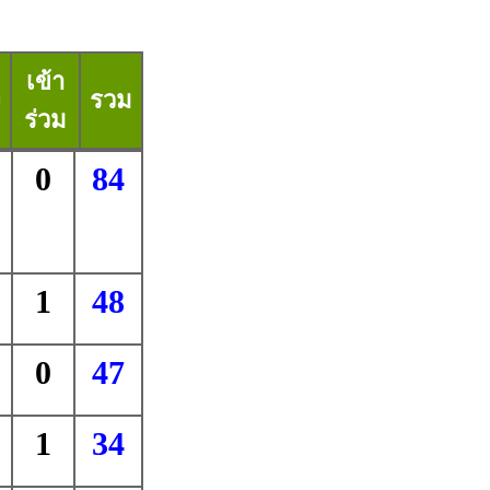
เข้า
ง
รวม
ร่วม
0
84
1
48
0
47
1
34