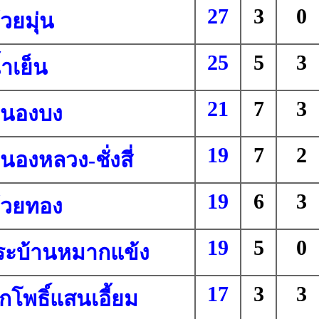
27
3
0
วยมุ่น
25
5
3
้ำเย็น
21
7
3
หนองบง
19
7
2
นองหลวง-ชั่งสี่
19
6
3
้วยทอง
19
5
0
ิระบ้านหมากแข้ง
17
3
3
กโพธิ์แสนเอี้ยม