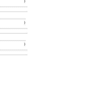
 )
.........................
.........................
 )
.........................
.........................
 )
.........................