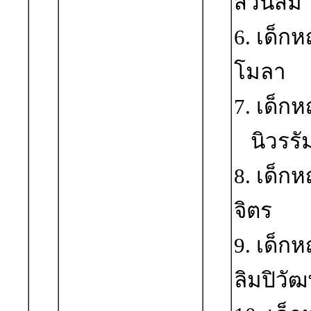
สวนส้ม
6. เด็
โมลา
7. เด็ก
นิวรรัม
8. เด็
จิตร
9. เด็ก
ลิมปิวัฒ