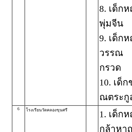
8. เด็ก
พุ่มจีน
9. เด็ก
วรรณ ก
กรวด
10. เด็
ณตระกู
6
โรงเรียนวัดคลองขุนศรี
1. เด็
กล้าหา