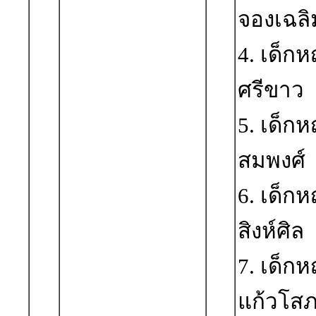
จองเฉลิ
4. เด็
ศรีขาว
5. เด็ก
สมพงศ์
6. เด็ก
สิงห์ศิล
7. เด็ก
แก้วโส