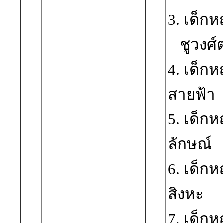
3. เด็ก
ชูวงศ์ต
4. เด็ก
สายฟ้า
5. เด็ก
ลักษณ์
6. เด็ก
สิงหะ
7. เด็