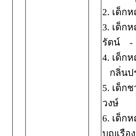
2. เด็ก
3. เด็ก
รัตน์ -
4. เด็ก
กลิ่นป
5. เด็ก
วงษ์
6. เด็
บุญเรือ