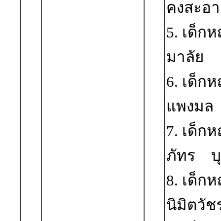
คงสะอา
5. เด็ก
มาลัย
6. เด็ก
แพงมล
7. เด็ก
ภัทร บ
8. เด็
นิมิตวัช