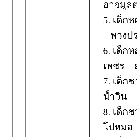
อาจมูลต
5. เด็ก
พวงประ
6. เด็ก
เพชร ย
7. เด็
น้ำวิน
8. เด็ก
โปหมอ