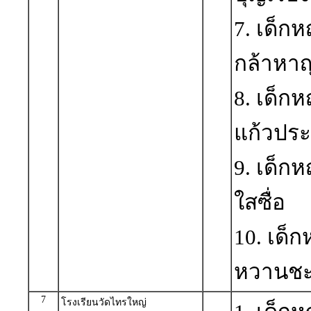
7. เด็
กล้าหา
8. เด็ก
แก้วประ
9. เด็ก
ใสซื่อ
10. เด็
หวานช
7
โรงเรียนวัดไทรใหญ่