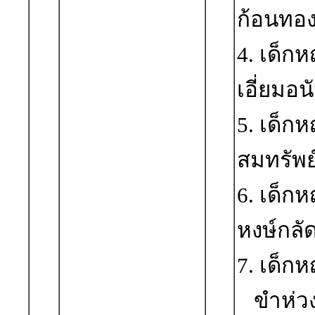
ก้อนทอ
4. เด็ก
เอี่ยมอน
5. เด็ก
สมทรัพย
6. เด็ก
หงษ์กลั
7. เด็กห
ขำห่ว