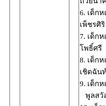
ถ้วยนา
6. เด็ก
เพ็ชรศิริ
7. เด็ก
โพธิ์ศรี
8. เด็ก
เชิดฉันท
9. เด็ก
พูลสวัส