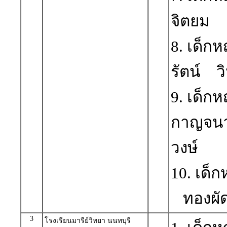
จิตยม
8. เด็ก
รัตน์ 
9. เด็กห
กาญจน
วงษ์
10. เด็ก
ทองผั
3
โรงเรียนมารีย์วิทยา นนทบุรี