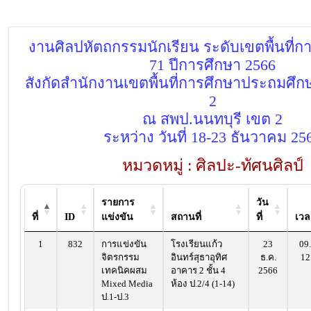
งานศิลปหัตถกรรมนักเรียน ระดับเขตพื้นที่การ
71 ปีการศึกษา 2566
สังกัดสำนักงานเขตพื้นที่การศึกษาประถมศึก
2
ณ สพป.นนทบุรี เขต 2
ระหว่าง วันที่ 18-23 ธันวาคม 25
หมวดหมู่ : ศิลปะ-ทัศนศิลป์
รายการ
วัน
ที่
ID
แข่งขัน
สถานที่
ที่
เวล
1
832
การแข่งขัน
โรงเรียนแก้ว
23
09.
จิตรกรรม
อินทร์สุธาอุทิศ
ธ.ค.
12
เทคนิคผสม
อาคาร 2 ชั้น 4
2566
Mixed Media
ห้อง ป.2/4 (1-14)
ป.1-ป.3