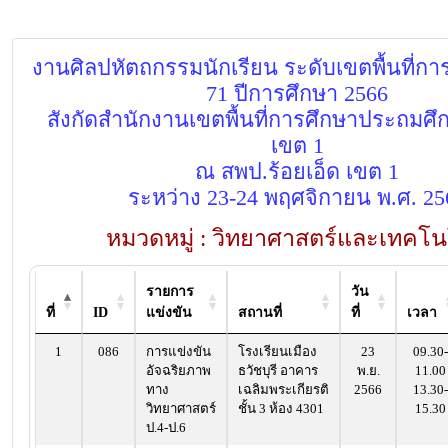
งานศิลปหัตถกรรมนักเรียน ระดับเขตพื้นที่การศ
71 ปีการศึกษา 2566
สังกัดสำนักงานเขตพื้นที่การศึกษาประถมศึก
เขต 1
ณ สพป.ร้อยเอ็ด เขต 1
ระหว่าง 23-24 พฤศจิกายน พ.ศ. 25
หมวดหมู่ : วิทยาศาสตร์และเทคโน
รายการ
วัน
ที่
ID
แข่งขัน
สถานที่
ที่
เวลา
1
086
การแข่งขัน
โรงเรียนเมือง
23
09.30-
อัจฉริยภาพ
ธวัชบุรี อาคาร
พ.ย.
11.00
ทาง
เฉลิมพระเกียรติ
2566
13.30-
วิทยาศาสตร์
ชั้น 3 ห้อง 4301
15.30
ป.4-ป.6