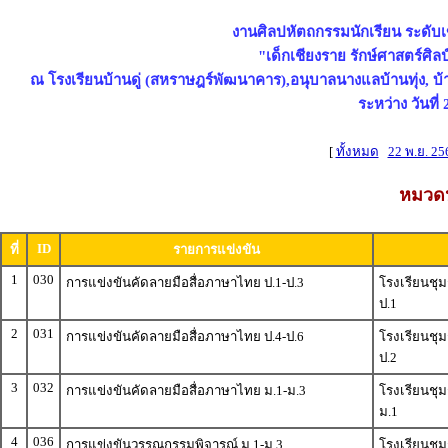
งานศิลปหัตถกรรมนักเรียน ระดับเขต
"เด็กเชียงราย รักษ์ศาสตร์ศิลป
ณ โรงเรียนบ้านดู่ (สหราษฎร์พัฒนาคาร),อนุบาลนางแลบ้านทุ่ง, 
ระหว่าง วันที
[
ทั้งหมด
22 พ.ย. 25
หมวดห
ID
ที่
รายการแข่งขัน
1
030
การแข่งขันคัดลายมือสื่อภาษาไทย ป.1-ป.3
โรงเรียนชุ
ป.1
2
031
การแข่งขันคัดลายมือสื่อภาษาไทย ป.4-ป.6
โรงเรียนชุ
ป.2
3
032
การแข่งขันคัดลายมือสื่อภาษาไทย ม.1-ม.3
โรงเรียนชุ
ม.1
4
036
การแข่งขันวรรณกรรมพิจารณ์ ม.1-ม.3
โรงเรียนชุ